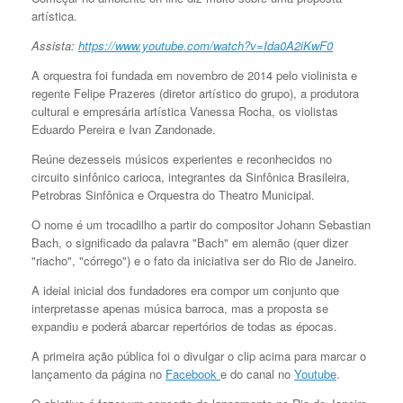
artística.
Assista:
https://www.youtube.com/watch?v=Ida0A2iKwF0
A orquestra foi fundada em novembro de 2014 pelo violinista e
regente Felipe Prazeres (diretor artístico do grupo), a produtora
cultural e empresária artística Vanessa Rocha, os violistas
Eduardo Pereira e Ivan Zandonade.
Reúne dezesseis músicos experientes e reconhecidos no
circuito sinfônico carioca, integrantes da Sinfônica Brasileira,
Petrobras Sinfônica e Orquestra do Theatro Municipal.
O nome é um trocadilho a partir do compositor Johann Sebastian
Bach, o significado da palavra "Bach" em alemão (quer dizer
"riacho", "córrego") e o fato da iniciativa ser do Rio de Janeiro.
A ideial inicial dos fundadores era compor um conjunto que
interpretasse apenas música barroca, mas a proposta se
expandiu e poderá abarcar repertórios de todas as épocas.
A primeira ação pública foi o divulgar o clip acima para marcar o
lançamento da página no
Facebook
e do canal no
Youtube
.