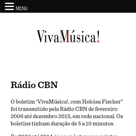
MENU
Skip
to
content
Rádio CBN
O boletim ‘VivaMúsica!, com Heloisa Fischer”
foi transmitido pela Rádio CBN de fevereiro
2006 até dezembro 2015, em rede nacional. Os
boletins tinham duração de 5 a 10 minutos.