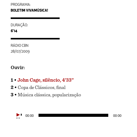
PROGRAMA:
BOLETIM VIVAMÚSICA!
DURAÇÃO:
6’14
RÁDIO CBN
28/07/2009
Ouvir:
John Cage, silêncio, 4’33”
Copa de Clássicos, final
Música clássica, popularização
Tocador
00:00
00:00
de
áudio